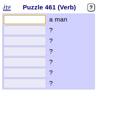
Puzzle 461 (Verb)
?
a man
?
?
?
?
?
?